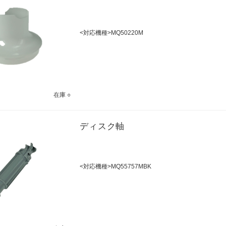
<対応機種>MQ50220M
在庫 ○
ディスク軸
<対応機種>MQ55757MBK