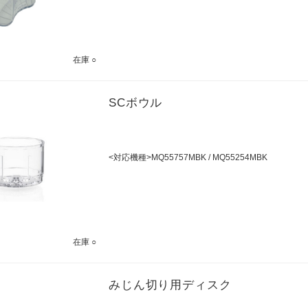
在庫 ○
SCボウル
<対応機種>MQ55757MBK / MQ55254MBK
在庫 ○
みじん切り用ディスク